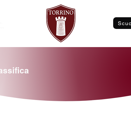
Scuo
assifica