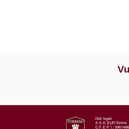
Vu
Dati legali:
A.S.D. EUR Torrino
C.F. E P. I.: 096148