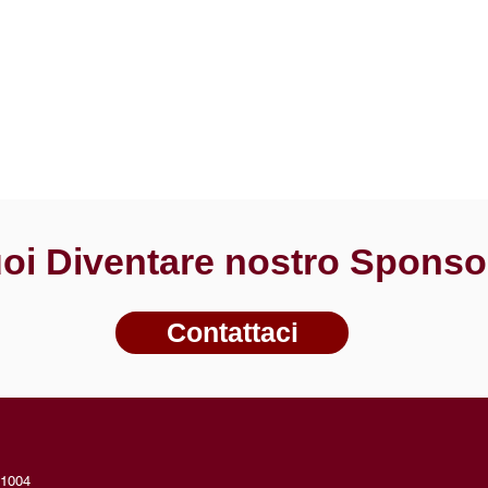
oi Diventare nostro Spons
Contattaci
61004